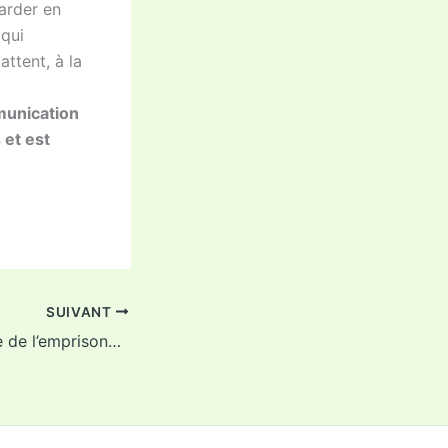
garder en
 qui
ttent, à la
mmunication
 et est
SUIVANT
5ème anniversaire de l’emprisonnement de Victoire Ingabire Umuhoza le 24.10.2015