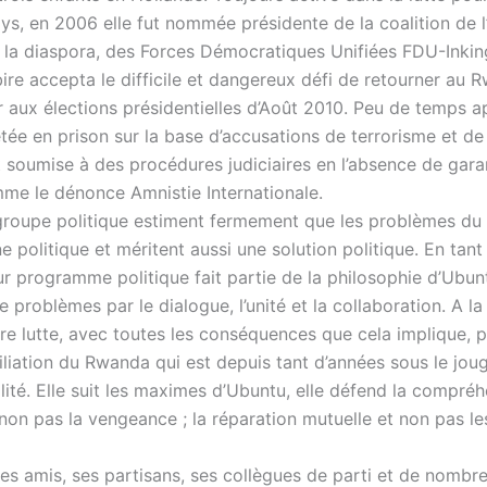
ys, en 2006 elle fut nommée présidente de la coalition de l
e la diaspora, des Forces Démocratiques Unifiées FDU-Inkin
bire accepta le difficile et dangereux défi de retourner au
 aux élections présidentielles d’Août 2010. Peu de temps apr
etée en prison sur la base d’accusations de terrorisme et de 
t soumise à des procédures judiciaires en l’absence de gara
mme le dénonce Amnistie Internationale.
 groupe politique estiment fermement que les problèmes d
ne politique et méritent aussi une solution politique. En tan
eur programme politique fait partie de la philosophie d’Ubunt
e problèmes par le dialogue, l’unité et la collaboration. A la
ire lutte, avec toutes les conséquences que cela implique, p
iliation du Rwanda qui est depuis tant d’années sous le jou
alité. Elle suit les maximes d’Ubuntu, elle défend la compré
non pas la vengeance ; la réparation mutuelle et non pas le
ses amis, ses partisans, ses collègues de parti et de nombr