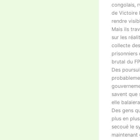
congolais, 
de Victoire 
rendre visibl
Mais ils tr
sur les réal
collecte des
prisonniers
brutal du F
Des poursuit
probablement
gouvernemen
savent que s
elle balaier
Des gens qu
plus en plus
secoué le s
maintenant d