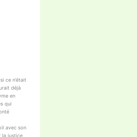
i ce n’était
urait déjà
nyme en
es qui
onté
xil avec son
 la justice