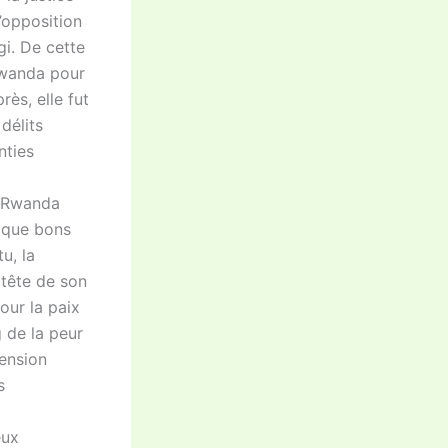
’opposition
gi. De cette
 Rwanda pour
ès, elle fut
délits
nties
u Rwanda
t que bons
u, la
 tête de son
our la paix
g de la peur
hension
s
eux