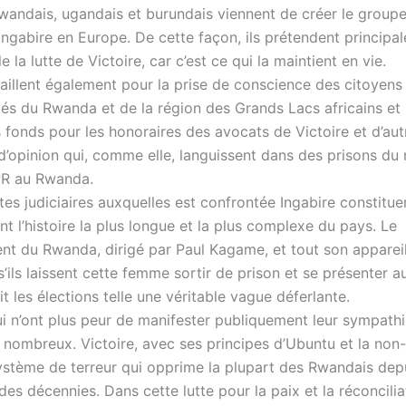
rwandais, ugandais et burundais viennent de créer le group
Ingabire en Europe. De cette façon, ils prétendent principa
e la lutte de Victoire, car c’est ce qui la maintient en vie.
availlent également pour la prise de conscience des citoyen
ités du Rwanda et de la région des Grands Lacs africains et 
 fonds pour les honoraires des avocats de Victoire et d’aut
 d’opinion qui, comme elle, languissent dans des prisons du
PR au Rwanda.
es judiciaires auxquelles est confrontée Ingabire constitue
 l’histoire la plus longue et la plus complexe du pays. Le
t du Rwanda, dirigé par Paul Kagame, et tout son appareil
’ils laissent cette femme sortir de prison et se présenter a
ait les élections telle une véritable vague déferlante.
i n’ont plus peur de manifester publiquement leur sympathi
 nombreux. Victoire, avec ses principes d’Ubuntu et la non-
ystème de terreur qui opprime la plupart des Rwandais dep
es décennies. Dans cette lutte pour la paix et la réconcilia