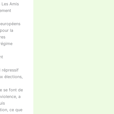
e Les Amis
lement
s européens
pour la
res
 régime
nt
 répressif
ux élections,
e se font de
violence, a
uis
tion, ce que