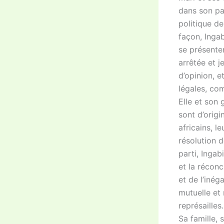
dans son pa
politique d
façon, Inga
se présenter
arrêtée et j
d’opinion, e
légales, co
Elle et son
sont d’origi
africains, l
résolution d
parti, Ingab
et la réconc
et de l’inég
mutuelle et 
représailles.
Sa famille, 