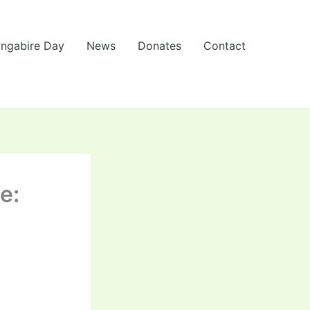
Ingabire Day
News
Donates
Contact
e: