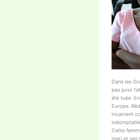
Dans les Gra
pas pour l’a
été tuée. E
Europe. Rédu
incarnent c
indomptable
Cette femme
mari et ses 