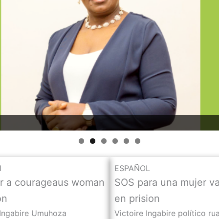
H
ESPAÑOL
r a courageaus woman
SOS para una mujer va
on
en prision
 Ingabire Umuhoza
Victoire Ingabire político r