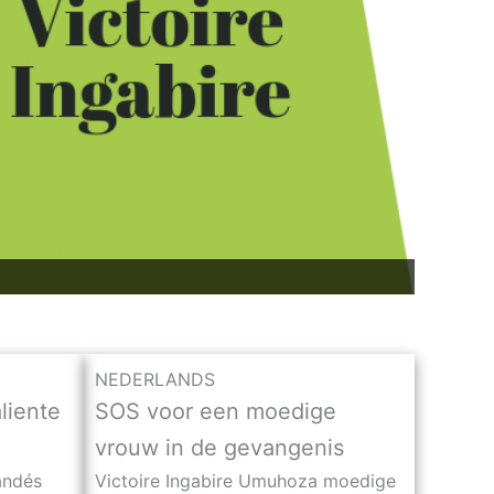
NEDERLANDS
liente
SOS voor een moedige
vrouw in de gevangenis
uandés
Victoire Ingabire Umuhoza moedige